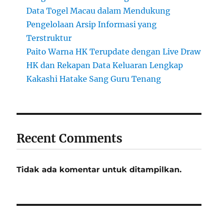
Data Togel Macau dalam Mendukung
Pengelolaan Arsip Informasi yang
Terstruktur
Paito Warna HK Terupdate dengan Live Draw
HK dan Rekapan Data Keluaran Lengkap
Kakashi Hatake Sang Guru Tenang
Recent Comments
Tidak ada komentar untuk ditampilkan.