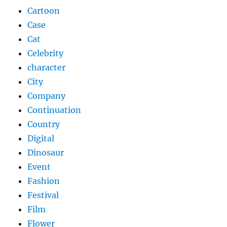
Cartoon
Case
Cat
Celebrity
character
City
Company
Continuation
Country
Digital
Dinosaur
Event
Fashion
Festival
Film
Flower