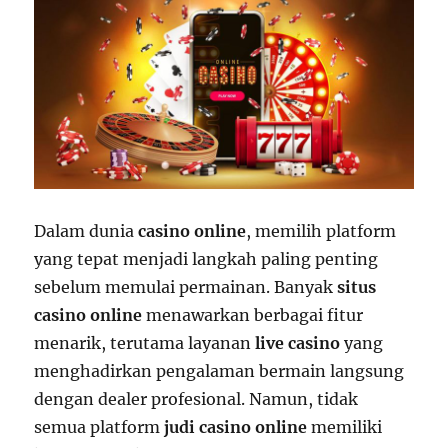
Dalam dunia
casino online
, memilih platform
yang tepat menjadi langkah paling penting
sebelum memulai permainan. Banyak
situs
casino online
menawarkan berbagai fitur
menarik, terutama layanan
live casino
yang
menghadirkan pengalaman bermain langsung
dengan dealer profesional. Namun, tidak
semua platform
judi casino online
memiliki