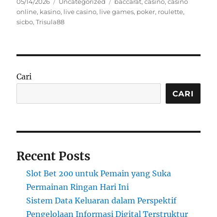
Posted
Categories
Tags
05/14/2026
Uncategorized
baccarat
,
casino
,
casino
on
online
,
kasino
,
live casino
,
live games
,
poker
,
roulette
,
sicbo
,
Trisula88
Cari
CARI
Recent Posts
Slot Bet 200 untuk Pemain yang Suka
Permainan Ringan Hari Ini
Sistem Data Keluaran dalam Perspektif
Pengelolaan Informasi Digital Terstruktur