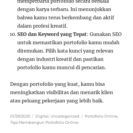
memperbarui portofolio secara berkala
dengan karya terbaru. Ini menunjukkan
bahwa kamu terus berkembang dan aktif
dalam profesi kreatif.
SEO dan Keyword yang Tepat
: Gunakan SEO
untuk memastikan portofolio kamu mudah
ditemukan. Pilih kata kunci yang relevan
dengan industri kreatif dan pastikan
portofolio kamu muncul di pencarian.
Dengan portofolio yang kuat, kamu bisa
meningkatkan visibilitas dan menarik klien
atau peluang pekerjaan yang lebih baik.
Posted
Categories
Tags
01/29/2025
Digital
,
Uncategorized
Portofolio Online
,
on
Tips Membangun Portofolio Online