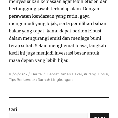
menyesuaikan kebiasaan agar lebih efisien dan
bertanggung jawab terhadap alam. Dengan
perawatan kendaraan yang rutin, gaya
mengemudi yang bijak, serta pemilihan bahan
bakar yang tepat, kamu dapat berkontribusi
dalam mengurangi emisi dan menjaga bumi
tetap sehat. Selain menghemat biaya, langkah
kecil ini juga menjadi investasi besar untuk
masa depan yang lebih hijau.
Posted
Categories
Tags
10/29/2025
Berita
Hemat Bahan Bakar
,
Kurangi Emisi
,
on
Tips Berkendara Ramah Lingkungan
Cari