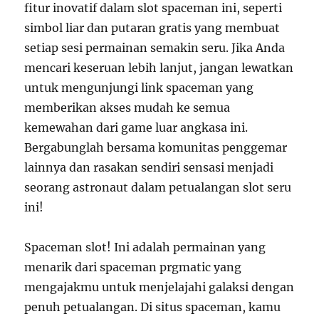
fitur inovatif dalam slot spaceman ini, seperti
simbol liar dan putaran gratis yang membuat
setiap sesi permainan semakin seru. Jika Anda
mencari keseruan lebih lanjut, jangan lewatkan
untuk mengunjungi link spaceman yang
memberikan akses mudah ke semua
kemewahan dari game luar angkasa ini.
Bergabunglah bersama komunitas penggemar
lainnya dan rasakan sendiri sensasi menjadi
seorang astronaut dalam petualangan slot seru
ini!
Spaceman slot! Ini adalah permainan yang
menarik dari spaceman prgmatic yang
mengajakmu untuk menjelajahi galaksi dengan
penuh petualangan. Di situs spaceman, kamu