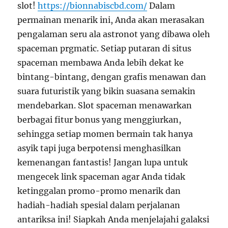
slot!
https://bionnabiscbd.com/
Dalam
permainan menarik ini, Anda akan merasakan
pengalaman seru ala astronot yang dibawa oleh
spaceman prgmatic. Setiap putaran di situs
spaceman membawa Anda lebih dekat ke
bintang-bintang, dengan grafis menawan dan
suara futuristik yang bikin suasana semakin
mendebarkan. Slot spaceman menawarkan
berbagai fitur bonus yang menggiurkan,
sehingga setiap momen bermain tak hanya
asyik tapi juga berpotensi menghasilkan
kemenangan fantastis! Jangan lupa untuk
mengecek link spaceman agar Anda tidak
ketinggalan promo-promo menarik dan
hadiah-hadiah spesial dalam perjalanan
antariksa ini! Siapkah Anda menjelajahi galaksi