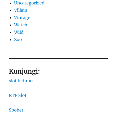
Uncategorized
Villain
Vintage
Watch
Wild
Zoo
Kunjungi:
slot bet 100
RTP Slot
Sbobet