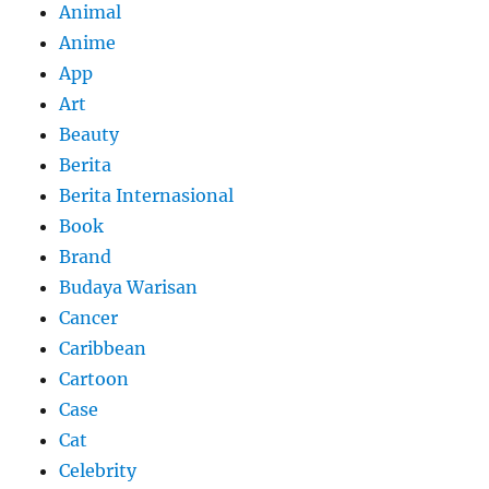
Animal
Anime
App
Art
Beauty
Berita
Berita Internasional
Book
Brand
Budaya Warisan
Cancer
Caribbean
Cartoon
Case
Cat
Celebrity