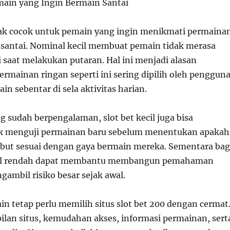
ain yang Ingin Bermain Santai
rak cocok untuk pemain yang ingin menikmati permaina
santai. Nominal kecil membuat pemain tidak merasa
i saat melakukan putaran. Hal ini menjadi alasan
rmainan ringan seperti ini sering dipilih oleh penggun
in sebentar di sela aktivitas harian.
 sudah berpengalaman, slot bet kecil juga bisa
k menguji permainan baru sebelum menentukan apakah
but sesuai dengan gaya bermain mereka. Sementara bag
al rendah dapat membantu membangun pemahaman
ambil risiko besar sejak awal.
main tetap perlu memilih situs slot bet 200 dengan cermat
ilan situs, kemudahan akses, informasi permainan, sert