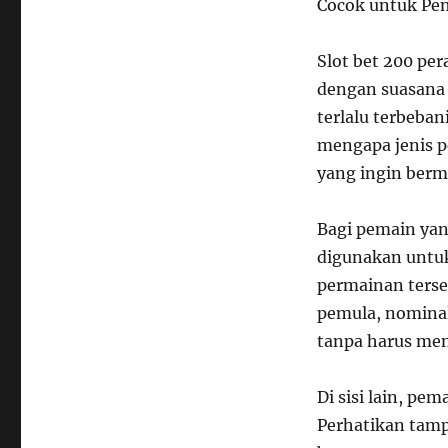
Cocok untuk Pem
Slot bet 200 pe
dengan suasana 
terlalu terbeban
mengapa jenis pe
yang ingin berma
Bagi pemain yang
digunakan untu
permainan terse
pemula, nomin
tanpa harus meng
Di sisi lain, pe
Perhatikan tamp