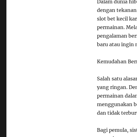
Dalam dunia hib
dengan tekanan 
slot bet kecil 
permainan. Melal
pengalaman ber
baru atau ingin 
Kemudahan Ber
Salah satu alasa
yang ringan. De
permainan dalam
menggunakan bet
dan tidak terbu
Bagi pemula, sis