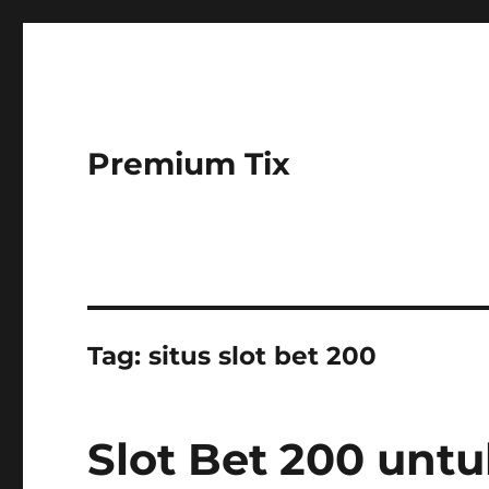
Premium Tix
Tag:
situs slot bet 200
Slot Bet 200 unt