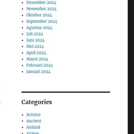
Desember 2024
November 2024
Oktober 2024
September 2024
Agustus 2024
Juli 2024
Juni 2024
Mei 2024
April 2024
Maret 2024
Februari 2024
Januari 2024
n
Categories
k
Actress
Ancient
Animal
Anime