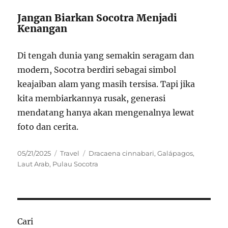
Jangan Biarkan Socotra Menjadi
Kenangan
Di tengah dunia yang semakin seragam dan
modern, Socotra berdiri sebagai simbol
keajaiban alam yang masih tersisa. Tapi jika
kita membiarkannya rusak, generasi
mendatang hanya akan mengenalnya lewat
foto dan cerita.
Posted
Categories
Tags
05/21/2025
Travel
Dracaena cinnabari
,
Galápagos
,
on
Laut Arab
,
Pulau Socotra
Cari