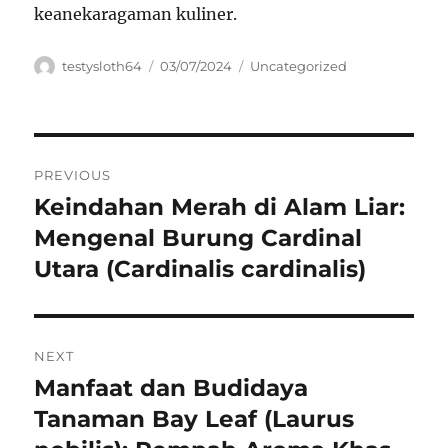
keanekaragaman kuliner.
Author
Posted
Categories
testysloth64
03/07/2024
Uncategorized
on
Navigasi
PREVIOUS
pos
Keindahan Merah di Alam Liar:
Previous
post:
Mengenal Burung Cardinal
Utara (Cardinalis cardinalis)
NEXT
Manfaat dan Budidaya
Next
post:
Tanaman Bay Leaf (Laurus