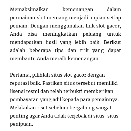
Memaksimalkan kemenangan dalam
permainan slot memang menjadi impian setiap
pemain. Dengan menggunakan link slot gacor,
Anda bisa meningkatkan peluang untuk
mendapatkan hasil yang lebih baik. Berikut
adalah beberapa tips dan trik yang dapat
membantu Anda meraih kemenangan.
Pertama, pilihlah situs slot gacor dengan
reputasi baik. Pastikan situs tersebut memiliki
lisensi resmi dan telah terbukti memberikan
pembayaran yang adil kepada para pemainnya.
Melakukan riset sebelum bergabung sangat
penting agar Anda tidak terjebak di situs-situs
penipuan.