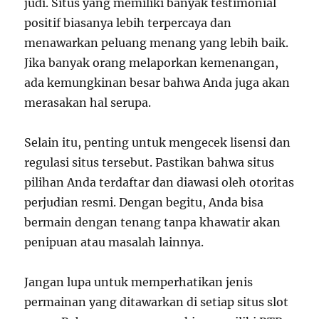
judi. Situs yang memiliki banyak testimonial
positif biasanya lebih terpercaya dan
menawarkan peluang menang yang lebih baik.
Jika banyak orang melaporkan kemenangan,
ada kemungkinan besar bahwa Anda juga akan
merasakan hal serupa.
Selain itu, penting untuk mengecek lisensi dan
regulasi situs tersebut. Pastikan bahwa situs
pilihan Anda terdaftar dan diawasi oleh otoritas
perjudian resmi. Dengan begitu, Anda bisa
bermain dengan tenang tanpa khawatir akan
penipuan atau masalah lainnya.
Jangan lupa untuk memperhatikan jenis
permainan yang ditawarkan di setiap situs slot