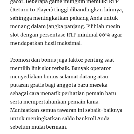
gacor. Beberapa game mungkin memiliki RTP
(Return to Player) tinggi dibandingkan lainnya,
sehingga meningkatkan peluang Anda untuk
menang dalam jangka panjang. Pilihlah mesin
slot dengan persentase RTP minimal 96% agar
mendapatkan hasil maksimal.
Promosi dan bonus juga faktor penting saat
memilih link slot terbaik. Banyak operator
menyediakan bonus selamat datang atau
putaran gratis bagi anggota baru mereka
sebagai cara menarik perhatian pemain baru
serta mempertahankan pemain lama.
Manfaatkan semua tawaran ini sebaik-baiknya
untuk meningkatkan saldo bankroll Anda
sebelum mulai bermain.