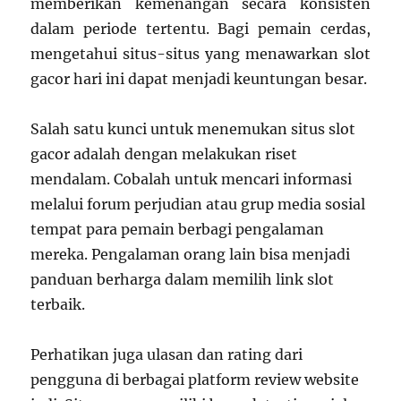
memberikan kemenangan secara konsisten
dalam periode tertentu. Bagi pemain cerdas,
mengetahui situs-situs yang menawarkan slot
gacor hari ini dapat menjadi keuntungan besar.
Salah satu kunci untuk menemukan situs slot
gacor adalah dengan melakukan riset
mendalam. Cobalah untuk mencari informasi
melalui forum perjudian atau grup media sosial
tempat para pemain berbagi pengalaman
mereka. Pengalaman orang lain bisa menjadi
panduan berharga dalam memilih link slot
terbaik.
Perhatikan juga ulasan dan rating dari
pengguna di berbagai platform review website