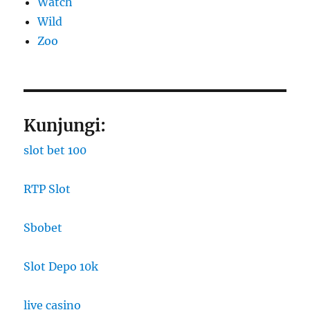
Watch
Wild
Zoo
Kunjungi:
slot bet 100
RTP Slot
Sbobet
Slot Depo 10k
live casino