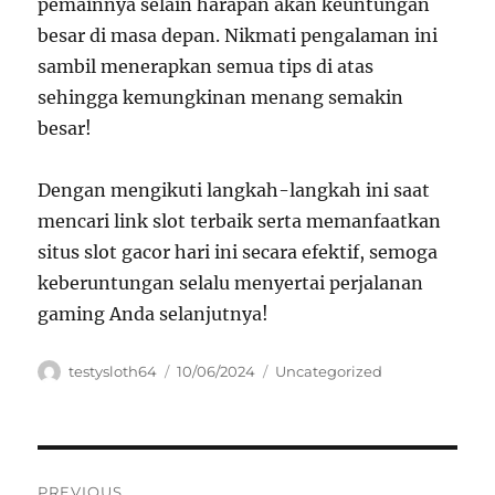
pemainnya selain harapan akan keuntungan
besar di masa depan. Nikmati pengalaman ini
sambil menerapkan semua tips di atas
sehingga kemungkinan menang semakin
besar!
Dengan mengikuti langkah-langkah ini saat
mencari link slot terbaik serta memanfaatkan
situs slot gacor hari ini secara efektif, semoga
keberuntungan selalu menyertai perjalanan
gaming Anda selanjutnya!
Author
Posted
Categories
testysloth64
10/06/2024
Uncategorized
on
Navigasi
PREVIOUS