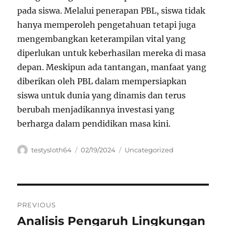
pada siswa. Melalui penerapan PBL, siswa tidak
hanya memperoleh pengetahuan tetapi juga
mengembangkan keterampilan vital yang
diperlukan untuk keberhasilan mereka di masa
depan. Meskipun ada tantangan, manfaat yang
diberikan oleh PBL dalam mempersiapkan
siswa untuk dunia yang dinamis dan terus
berubah menjadikannya investasi yang
berharga dalam pendidikan masa kini.
Author
Posted
Categories
testysloth64
02/19/2024
Uncategorized
on
Navigasi
PREVIOUS
pos
Analisis Pengaruh Lingkungan
Previous