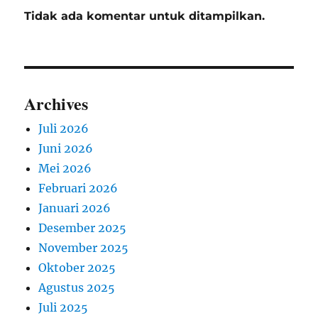
Tidak ada komentar untuk ditampilkan.
Archives
Juli 2026
Juni 2026
Mei 2026
Februari 2026
Januari 2026
Desember 2025
November 2025
Oktober 2025
Agustus 2025
Juli 2025