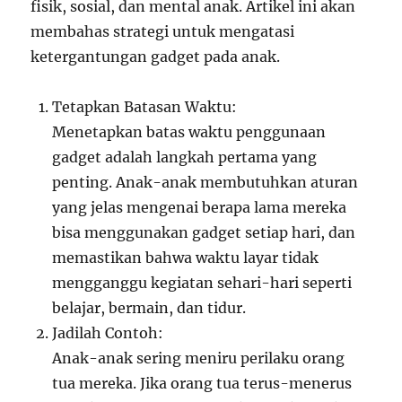
fisik, sosial, dan mental anak. Artikel ini akan
membahas strategi untuk mengatasi
ketergantungan gadget pada anak.
Tetapkan Batasan Waktu:
Menetapkan batas waktu penggunaan
gadget adalah langkah pertama yang
penting. Anak-anak membutuhkan aturan
yang jelas mengenai berapa lama mereka
bisa menggunakan gadget setiap hari, dan
memastikan bahwa waktu layar tidak
mengganggu kegiatan sehari-hari seperti
belajar, bermain, dan tidur.
Jadilah Contoh:
Anak-anak sering meniru perilaku orang
tua mereka. Jika orang tua terus-menerus