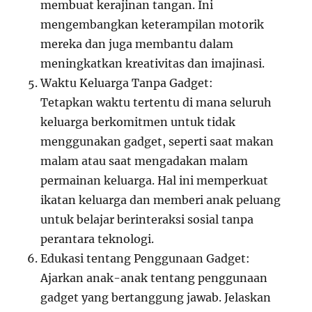
membuat kerajinan tangan. Ini
mengembangkan keterampilan motorik
mereka dan juga membantu dalam
meningkatkan kreativitas dan imajinasi.
Waktu Keluarga Tanpa Gadget:
Tetapkan waktu tertentu di mana seluruh
keluarga berkomitmen untuk tidak
menggunakan gadget, seperti saat makan
malam atau saat mengadakan malam
permainan keluarga. Hal ini memperkuat
ikatan keluarga dan memberi anak peluang
untuk belajar berinteraksi sosial tanpa
perantara teknologi.
Edukasi tentang Penggunaan Gadget:
Ajarkan anak-anak tentang penggunaan
gadget yang bertanggung jawab. Jelaskan