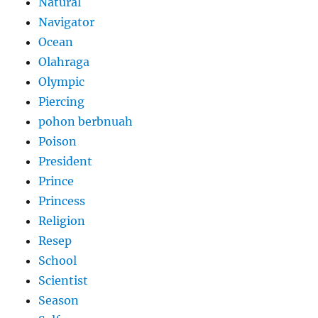
Natural
Navigator
Ocean
Olahraga
Olympic
Piercing
pohon berbnuah
Poison
President
Prince
Princess
Religion
Resep
School
Scientist
Season