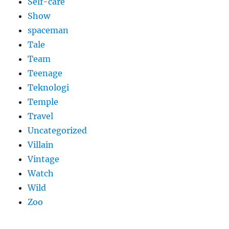
Self-care
Show
spaceman
Tale
Team
Teenage
Teknologi
Temple
Travel
Uncategorized
Villain
Vintage
Watch
Wild
Zoo